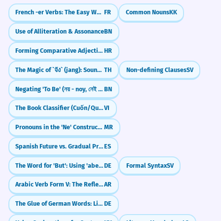
French -er Verbs: The Easy Way to Speak (parler, manger)
FR
Common Nouns
KK
Use of Alliteration & Assonance
BN
Forming Comparative Adjectives (e.g., -iji, -ši)
HR
The Magic of `จัง` (jang): Sounding Natural in Thai
TH
Non-defining Clauses
SV
Negating 'To Be' (নয় - noy, নেই - nei)
BN
The Book Classifier (Cuốn/Quyển)
VI
Pronouns in the 'Ne' Construction
MR
Spanish Future vs. Gradual Progress (ir a vs. ir + gerundio)
ES
The Word for 'But': Using 'aber' in German
DE
Formal Syntax
SV
Arabic Verb Form V: The Reflexive "Self" Verb (tafa33ala)
AR
The Glue of German Words: Linking -s- (Fugen-s)
DE