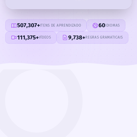
507,307+
60
ITENS DE APRENDIZADO
IDIOMAS
111,375+
9,738+
VÍDEOS
REGRAS GRAMATICAIS