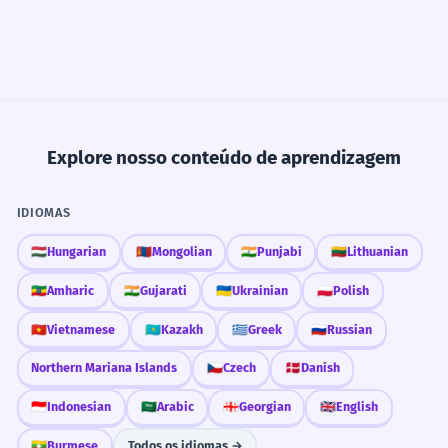
Explore nosso conteúdo de aprendizagem
IDIOMAS
🇭🇺
Hungarian
🇲🇳
Mongolian
🇮🇳
Punjabi
🇱🇹
Lithuanian
🇪🇹
Amharic
🇮🇳
Gujarati
🇺🇦
Ukrainian
🇵🇱
Polish
🇻🇳
Vietnamese
🇰🇿
Kazakh
🇬🇷
Greek
🇷🇺
Russian
Northern Mariana Islands
🇨🇿
Czech
🇩🇰
Danish
🇮🇩
Indonesian
🇸🇦
Arabic
🇬🇪
Georgian
🇬🇧
English
🇲🇲
Burmese
Todos os idiomas →