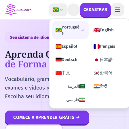
Pular pro conteúdo
CADASTRAR
Portuguê
English
s
Seu sistema de idiomas tudo-em-um
Español
Français
Aprenda Qualquer Idioma
Deutsch
日本語
de Forma Inteligente
中文
한국어
Vocabulário, gramática, frases, preparação para
العربية
हिन्दी
exames e vídeos reais — tudo em um só lugar.
Escolha seu idioma e comece a evoluir hoje.
فارسی
COMECE A APRENDER GRÁTIS