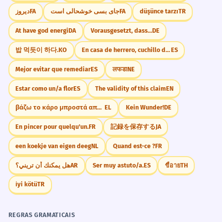
دیروز
FA
جای بسی خوشحالی است
FA
düşünce tarzı
TR
At have god energi
DA
Vorausgesetzt, dass...
DE
밥 먹듯이 하다.
KO
En casa de herrero, cuchillo de palo.
ES
Mejor evitar que remediar
ES
लफडा
NE
Estar como un/a flor
ES
The validity of this claim
EN
βάζω το κάρο μπροστά από το άλογο
EL
Kein Wunder!
DE
En pincer pour quelqu'un.
FR
記録を保存する
JA
een koekje van eigen deeg
NL
Quand est-ce ?
FR
هل يمكنك أن تريني؟
AR
Ser muy astuto/a.
ES
ขี้อาย
TH
i̇yi kötü
TR
REGRAS GRAMATICAIS