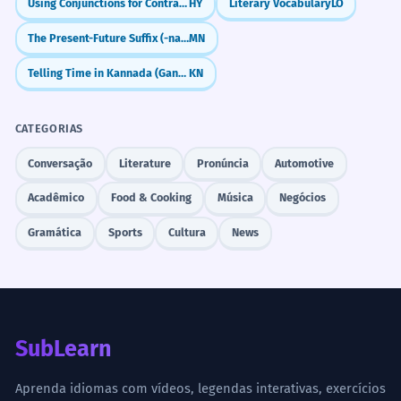
Using Conjunctions for Contrast and Choice
HY
Literary Vocabulary
LO
The Present-Future Suffix (-na/-ne/-no/-nö)
MN
Telling Time in Kannada (Gante, Nimisha)
KN
CATEGORIAS
Conversação
Literature
Pronúncia
Automotive
Acadêmico
Food & Cooking
Música
Negócios
Gramática
Sports
Cultura
News
SubLearn
Aprenda idiomas com vídeos, legendas interativas, exercícios