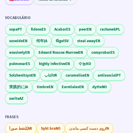
VOCABULÁRIO
sopa
PT
fideos
ES
Acabar
ES
peer
EN
rachunek
PL
ozonide
EN
何年
JA
fågel
SV
steal away
EN
evasively
EN
Edward Roscoe Murrow
EN
comprobar
ES
pulmonar
ES
highly infective
EN
수능
KO
Solzhenitsyn
EN
کتاب
UR
caramelise
EN
antissocial
PT
実践的に
JA
timbre
EN
Eurotiales
EN
dytte
NO
xəritə
AZ
FRASES
يُلتقط صوراً
AR
Sykt bra
NO
روی دست کسی ماندن
FA