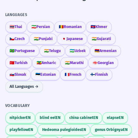
LANGUAGES
Real World Usage
🇹🇭
Thai
🇮🇷
Persian
🇷🇴
Romanian
🇰🇭
Khmer
🇨🇿
Czech
🇮🇳
Punjabi
🇯🇵
Japanese
🇮🇳
Gujarati
MARKET
constant
🇧🇷
Portuguese
🇮🇳
Telugu
🇺🇿
Uzbek
🇦🇲
Armenian
เอาถุงสองใบครับ
🇹🇷
Turkish
🇪🇹
Amharic
🇮🇳
Marathi
🇬🇪
Georgian
🇸🇰
Slovak
🇪🇪
Estonian
🇫🇷
French
🇫🇮
Finnish
All Languages →
VOCABULARY
nitpicker
EN
blind eel
EN
china cabinet
EN
elapse
EN
playfellow
EN
Hedeoma pulegioides
EN
genus Orbignya
EN