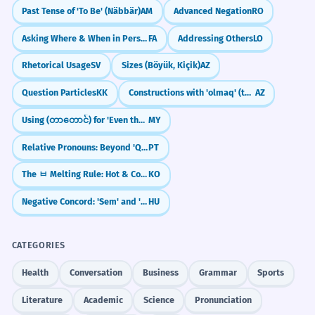
Past Tense of 'To Be' (Näbbär)
AM
Advanced Negation
RO
Asking Where & When in Persian: kojā and key
FA
Addressing Others
LO
Rhetorical Usage
SV
Sizes (Böyük, Kiçik)
AZ
Question Particles
KK
Constructions with 'olmaq' (to be/become)
AZ
Using (တာတောင်) for 'Even though'
MY
Relative Pronouns: Beyond 'Que' (Cujo, O Qual, Quem)
PT
The ㅂ Melting Rule: Hot & Cold Verbs (chupda/chuwoyo)
KO
Negative Concord: 'Sem' and 'Senki'
HU
CATEGORIES
Health
Conversation
Business
Grammar
Sports
Literature
Academic
Science
Pronunciation