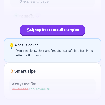
One sheet of paper
SLANG
ถุงใบดิ๊
ถุงใบดิ๊ (Market)
ถุงสองใบ
2
Two bags
Sign up free to see all examples
จานสามใบ
3
The 'ใบ' Category
Three plates
💡
When in doubt
If you don't know the classifier, 'อัน' is a safe bet, but 'ใบ' is
better for flat things.
แก้วสี่ใบ
4
ใบ (Bai)
Four glasses
Smart Tips
คุณมีกระดาษกี่ใบ
1
Always use 'ใบ'.
How many sheets of paper do you have?
กระดาษสอง
→
กระดาษสองใบ
FLAT
CONTAINERS
กระดาษ
ถุง
ฉันไม่ต้องการถุงใบนี้
paper
bag
2