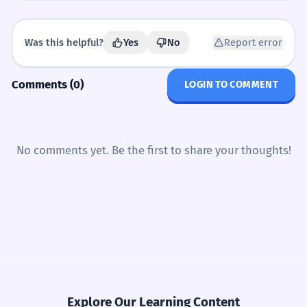
which classifier to use?...
แมวหนึ่งตัว
✓
ใบ is for inanimate flat things, not animals.
Was this helpful?
Yes
No
Report error
กระดาษอัน
✗
INCORRECT
Comments (0)
กระดาษใบ
LOGIN TO COMMENT
✓
Use specific classifiers for better fluency.
CORRECT
ใบไม้สามตัว
✗
No comments yet. Be the first to share your thoughts!
ใบไม้สามใบ
✓
Strict adherence to category rules.
Sentence Patterns
ฉันมี ___ ___ ใบ
Explore Our Learning Content