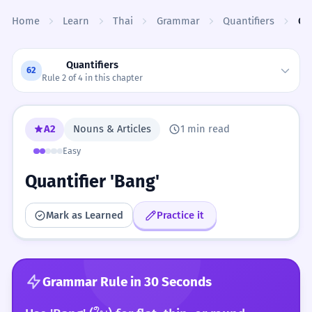
Skip to content
Home
Learn
Thai
Grammar
Quantifiers
Qua
Quantifiers
62
Rule 2 of 4 in this chapter
A2
Nouns & Articles
1 min read
Easy
Quantifier 'Bang'
Mark as Learned
Practice it
Grammar Rule in 30 Seconds