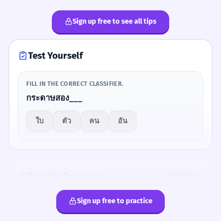
ใบไม้
ชาม
leaf
bowl
I don't want this bag.
Pronunciation
Sign up free to see all tips
ขอจานเพิ่มอีกสองใบ
3
Tone
bai (mid-tone)
Two more plates, please.
Test Yourself
The word 'ใบ' has a mid-tone.
Keep it flat.
ใบไม้ร่วงหลายใบ
4
FILL IN THE CORRECT CLASSIFIER.
Many leaves fell.
Question
กระดาษสอง___
กี่ใบ? (Rising at the end)
ช่วยหยิบชามใบนั้นให้หน่อย
How many?
1
ใบ
ตัว
คน
อัน
Please pass me that bowl.
ตั๋วเครื่องบินใบนี้ราคาเท่าไหร่
2
Memorize It
Practice Exercises
1 exercises
How much is this flight ticket?
Mnemonic
Sign up free to practice
FILL IN THE CORRECT CLASSIFIER.
Think of a 'Bai' (leaf) floating flat in the air. If
เขามีเอกสารสำคัญหลายใบ
3
it's flat like a leaf or holds things like a bowl,
กระดาษสอง___