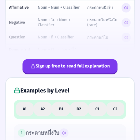
Reference table for Quantifier 'Bang'
Affirmative
Noun + Num + Classifier
กระดาษหนึ่งใบ
Noun + ไม่ + Num +
กระดาษไม่หนึ่งใบ
Negative
Classifier
(rare)
Question
Noun + กี่ + Classifier
กระดาษกี่ใบ
Demonstrat
Noun + Classifier + นี้/
กระดาษใบนี้
ive
นั้น
Sign up free to read full explanation
FORMALITY SPECTRUM
Examples by Level
FORMAL
NEUTRAL
INFORMAL
ขอถุงหนึ่งใบ
เอาถุงใบหนึ่ง
ขอถุงใบดิ
ครับ
เอาถุงใบหนึ่ง
ขอถุงใบดิ
A1
A2
B1
B2
C1
C2
(Market)
(Market)
ขอถุงหนึ่งใบครับ
(Market)
กระดาษหนึ่งใบ
1