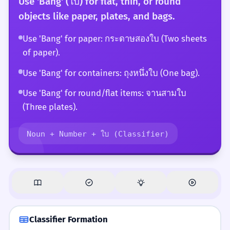
Use 'Bang' (ใบ) for flat, thin, or round
objects like paper, plates, and bags.
Use 'Bang' for paper: กระดาษสองใบ (Two sheets
of paper).
Use 'Bang' for containers: ถุงหนึ่งใบ (One bag).
Use 'Bang' for round/flat items: จานสามใบ
(Three plates).
Noun + Number + ใบ (Classifier)
Classifier Formation