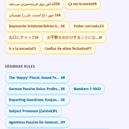
کله‌اش بوی قرمه‌سبزی می‌دهد
FA
Ça me branche
FR
تا تنور داغ است، نان را بچسبان
FA
Bayessche Schätzverfahren berücksichtigen A-priori
DE
Poder con todo.
ES
お口にチャック
JA
お手数をおかけすることになりますが
JA
Ir a la escuela
ES
Confiar de olhos fechados
PT
GRAMMAR RULES
The 'Happy' Plural: Sound Feminine (-aat)
AR
German Passive Voice: Professional Writing (Passiv)
DE
Numbers 1-10
GU
Reporting Questions: Konjunktiv I
DE
Subject Pronouns (Zaimek)
PL
Agentless Passive for General Statements
HY