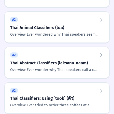
drop those tricky classifiers when texting? You
might see a friend post 'ซ...
Quantifier 'Bang'
vs
ใบ vs อัน
CORRECT
A2
Both are common classifiers.
Thai Animal Classifiers (tua)
Overview Ever wondered why Thai speakers seem
obsessed with counting things in specific ways?
INCORRECT
You aren't just counting '...
Common Mistakes
A2
Thai Abstract Classifiers (laksana-naam)
CORRECT
A1
A2
B1
C1
Overview Ever wonder why Thai speakers call a cat
`tua` but a friend `khon`? It is not just about being
fancy. In Thai,...
ใบกระดาษหนึ่ง
✗
กระดาษหนึ่งใบ
✓
A2
INCORRECT
Thai Classifiers: Using `took` (ตัว)
Classifier must follow the number.
Overview Ever tried to order three coffees at a
busy Bangkok cafe and realized you have no idea
แมวหนึ่งใบ
✗
CORRECT