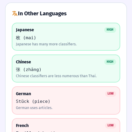
He has many important documents.
use 'ใบ'.
In Other Languages
ใบ
ตัว
คน
อัน
ฉันลืมถุงใบใหญ่ไว้ที่ร้าน
4
Visual Association
I left the big bag at the shop.
Japanese
HIGH
Imagine a giant leaf (ใบไม้) that turns into a
枚 (mai)
plate, then a bag. They all share the same 'flat'
ใบประกาศนียบัตรใบนี้มีความหมาย
Japanese has many more classifiers.
1
soul.
FAQ
(1)
มาก
This certificate means a lot.
Can I use 'ใบ' for everything?
Chinese
HIGH
Rhyme
张 (zhāng)
Flat or round, thin or wide, use 'ใบ' by your
Chinese classifiers are less numerous than Thai.
กรุณาใส่ของในถุงใบเล็ก
2
side.
Scaffolded Practice
Please put items in the small bag.
German
LOW
Story
Stück (piece)
1
เขามีบัตรสมาชิกหลายใบ
1
3
A chef holds a plate (จานใบหนึ่ง). He puts a leaf
German uses articles.
(ใบไม้หนึ่งใบ) on it. He then puts the plate in a
He has many membership cards.
bag (ถุงใบใหญ่). Everything uses 'ใบ'!
French
LOW
2
2