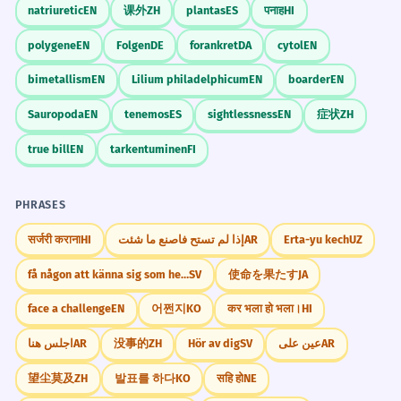
natriuretic
EN
课外
ZH
plantas
ES
पनाह
HI
polygene
EN
Folgen
DE
forankret
DA
cytol
EN
bimetallism
EN
Lilium philadelphicum
EN
boarder
EN
Sauropoda
EN
tenemos
ES
sightlessness
EN
症状
ZH
true bill
EN
tarkentuminen
FI
PHRASES
सर्जरी कराना
HI
إذا لم تستح فاصنع ما شئت
AR
Erta-yu kech
UZ
få någon att känna sig som hemma
SV
使命を果たす
JA
face a challenge
EN
어쩐지
KO
कर भला हो भला।
HI
اجلس هنا
AR
没事的
ZH
Hör av dig
SV
عين على
AR
望尘莫及
ZH
발표를 하다
KO
सहि हो
NE