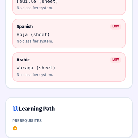
จานใบนี้แตกแล้ว
4
Feuille (sheet)
WORD WEB
No classifier system.
This plate is broken.
กระดาษ
ถุง
จาน
แก้ว
ตั๋ว
ใบไม้
การสะสมแสตมป์ใบหายากเป็นงาน
3
1
3
Spanish
LOW
Challenge
อดิเรกของเขา
Hoja (sheet)
Find 5 flat objects in your room and say their
Collecting rare stamps is his hobby.
No classifier system.
names with 'ใบ'.
4
4
ใบเสร็จใบนี้ไม่ถูกต้อง
Arabic
2
LOW
Waraqa (sheet)
This receipt is incorrect.
Cultural Notes
No classifier system.
เธอถือใบปลิวใบใหญ่ไว้ในมือ
3
Mastery Progress
Classifiers are a sign of education and fluency.
She held a large flyer in her hand.
Learning Path
ใบสมัครใบนี้ต้องกรอกให้ครบ
4
Needs Practice
Improving
PREREQUISITES
Did You Know?
This application form must be filled out
completely.