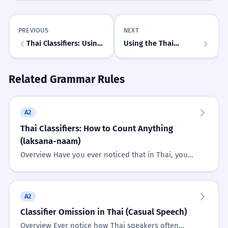
Strong
Mastered
ใบอนุญาตใบนี้มีอายุการใช้งานหนึ่งปี
1
Conversation Starters
This permit is valid for one year.
PREVIOUS
NEXT
Thai Classifiers: Using
Using the Thai
คุณมีกระดาษกี่ใบ?
“
`took` (ตัว)
Quantifier 'Bai' (ใบ)
เขาส่งใบแจ้งหนี้ใบใหม่มาให้
2
Related Grammar Rules
He sent a new invoice.
Journal Prompts
ใบไม้แต่ละใบมีรูปร่างต่างกัน
3
A2
Each leaf has a different shape.
Thai Classifiers: How to Count Anything
List 5 things in your bag using 'ใบ'.
(laksana-naam)
Overview Have you ever noticed that in Thai, you
ใบรับรองใบนี้ออกโดยรัฐบาล
4
can’t just say 'three cats'? You need a 'helper' word.
This certificate is issued by the government.
That is exactly...
Common Mistakes
A2
Classifier Omission in Thai (Casual Speech)
INCORRECT
Easily Confused
Overview Ever notice how Thai speakers often