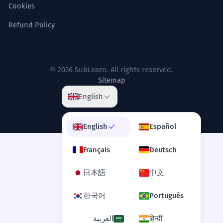
Cookies
Refund Policy
© 2026 SubLearn. All rights reserved.
Sitemap
English
English
Español
Français
Deutsch
日本語
中文
한국어
Português
العربية
हिन्दी