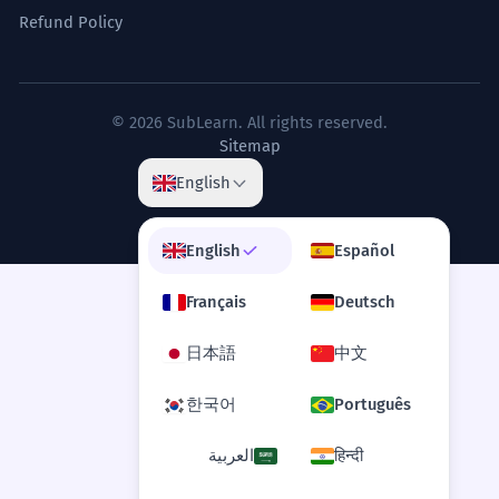
Refund Policy
© 2026 SubLearn. All rights reserved.
Sitemap
English
English
Español
Français
Deutsch
日本語
中文
한국어
Português
العربية
हिन्दी