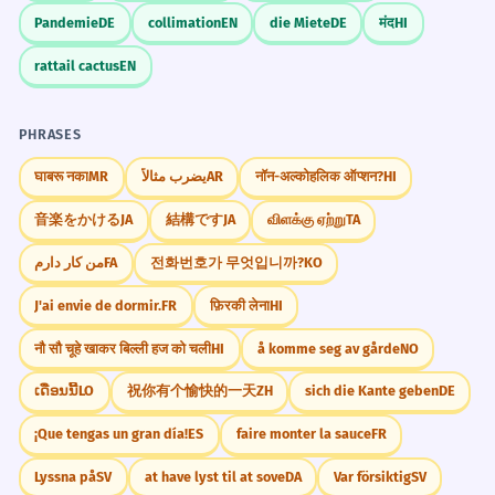
Confusing 'понеже' with the prepositional phrase
4
4
Pandemie
DE
collimation
EN
die Miete
DE
मंद
HI
'поради'.
rattail cactus
EN
Понеже, както казах...
INCORRECT
✗
Понеже, както казах, ...
✓
PHRASES
Mastery Progress
Incorrect parenthetical comma placement.
CORRECT
घाबरू नका
MR
يضرب مثالاً
AR
नॉन-अल्कोहलिक ऑप्शन?
HI
音楽をかける
JA
結構です
JA
விளக்கு ஏற்று
TA
من کار دارم
FA
전화번호가 무엇입니까?
KO
Needs Practice
Improving
Sentence Patterns
INCORRECT
J'ai envie de dormir.
FR
फ़िरकी लेना
HI
Понеже ___, ___.
Strong
Mastered
नौ सौ चूहे खाकर बिल्ली हज को चली
HI
å komme seg av gårde
NO
CORRECT
ເດືອນນີ້
LO
祝你有个愉快的一天
ZH
sich die Kante geben
DE
Не мога да ___, понеже ___.
¡Que tengas un gran día!
ES
faire monter la sauce
FR
Понеже не ___, реших да ___.
Lyssna på
SV
at have lyst til at sove
DA
Var försiktig
SV