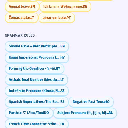
INCORRECT
Annual leave.
EN
Ich bin im Wohnzimmer.
DE
Žemas stalas
LT
Levar um bolo.
PT
Real World Usage
CORRECT
GRAMMAR RULES
TEXTING A FRIEND
very common
Should Have + Past Participle (Talking about Regrets)
EN
Понеже закъснявам, започвайте без
мен!
Using Impersonal Pronouns for General Statements
HY
Forming the Genitive: -ի, -ու
HY
JOB INTERVIEW
common
Archaic Dual Number (Mes du, Juodu)
LT
Понеже имам опит в продажбите,
Indefinite Pronouns (Kimsə, Nəsə)
AZ
вярвам, че съм подходящ.
Spanish Superlatives: The Best of the Best (el más... de)
ES
Negative Past Tense
LO
ORDERING FOOD
occasional
Particle 도 (Also/Too)
KO
Subject Pronouns (ik, jij, u, hij, zij, het)
NL
Понеже не ям месо, имате ли
French Time Connector: 'When' (où)
FR
вегетарианско меню?