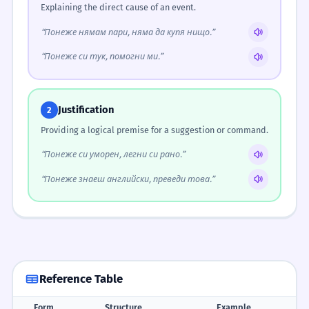
Explaining the direct cause of an event.
“Понеже нямам пари, няма да купя нищо.”
“Понеже си тук, помогни ми.”
Justification
2
Providing a logical premise for a suggestion or command.
“Понеже си уморен, легни си рано.”
“Понеже знаеш английски, преведи това.”
Reference Table
Form
Structure
Example