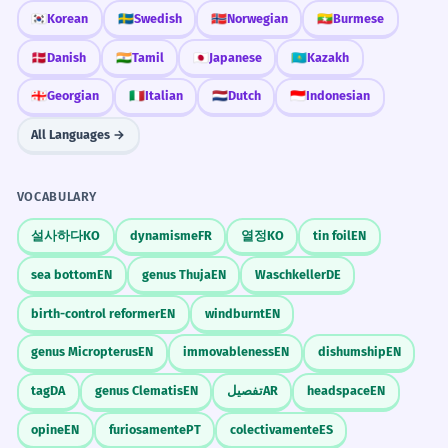
като'?
🇰🇷
Korean
🇸🇪
Swedish
🇳🇴
Norwegian
🇲🇲
Burmese
Защото валеше, не излязох.
✗
Понеже валеше, не излязох.
✓
Can I end a sentence with 'понеже'?
Опишете един ваш типичен ден. Започнете
🇩🇰
Danish
🇮🇳
Tamil
🇯🇵
Japanese
🇰🇿
Kazakh
всяко изречение с причина.
While 'защото' is understood, 'понеже' is much more
🇬🇪
Georgian
🇮🇹
Italian
🇳🇱
Dutch
🇮🇩
Indonesian
natural at the start of a sentence.
Напишете писмо до приятел, в което
All Languages →
Scaffolded Practice
обяснявате защо не сте могли да отидете на
Понеже, че е скъпо...
✗
среща.
Понеже е скъпо...
✓
VOCABULARY
1
1
Do not add 'че' after 'понеже'.
설사하다
KO
dynamisme
FR
열정
KO
tin foil
EN
Понеже бидейки...
✗
Common Mistakes
sea bottom
EN
genus Thuja
EN
Waschkeller
DE
2
2
Понеже беше...
✓
birth-control reformer
EN
windburnt
EN
Avoid archaic or incorrect participle constructions.
INCORRECT
genus Micropterus
EN
immovableness
EN
dishumship
EN
3
3
Понеже на факта...
tag
DA
genus Clematis
EN
تفصيل
AR
headspace
EN
✗
Поради факта, че...
CORRECT
✓
opine
EN
furiosamente
PT
colectivamente
ES