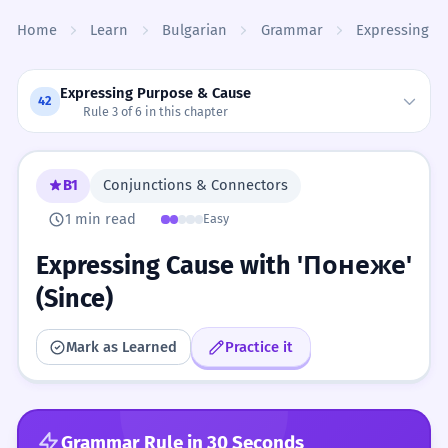
Skip to content
Home
Learn
Bulgarian
Grammar
Expressing P
Expressing Purpose & Cause
42
Rule 3 of 6 in this chapter
B1
Conjunctions & Connectors
1 min read
Easy
Expressing Cause with 'Понеже'
(Since)
Mark as Learned
Practice it
Grammar Rule in 30 Seconds