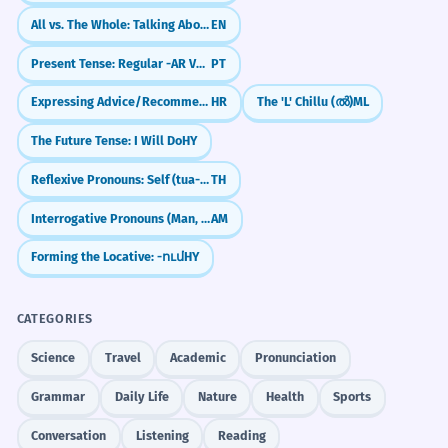
All vs. The Whole: Talking About Totals
EN
Present Tense: Regular -AR Verbs (falar, trabalhar)
PT
SOCIAL MEDIA CAPTION
common
Понеже е лято... ☀️
Expressing Advice/Recommendation (Treba da, Neka)
HR
The 'L' Chillu (ൽ)
ML
The Future Tense: I Will Do
HY
Reflexive Pronouns: Self (tua-eng)
TH
Interrogative Pronouns (Man, Min)
AM
Forming the Locative: -ում
HY
CATEGORIES
Science
Travel
Academic
Pronunciation
Grammar
Daily Life
Nature
Health
Sports
Conversation
Listening
Reading