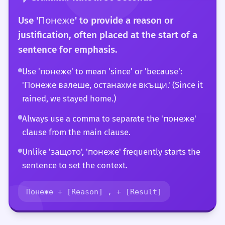
Use 'Понеже' to provide a reason or
justification, often placed at the start of a
sentence for emphasis.
Use 'понеже' to mean 'since' or 'because':
'Понеже валеше, останахме вкъщи.' (Since it
rained, we stayed home.)
Always use a comma to separate the 'понеже'
clause from the main clause.
Unlike 'защото', 'понеже' frequently starts the
sentence to set the context.
Понеже + [Reason] , + [Result]