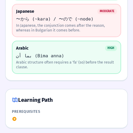
The first clause creates suspense/context, the second
Since public opinion is highly polarized,
provides the resolution.
Japanese
every political decision carries risk.
MODERATE
PUT THE WORDS IN THE CORRECT
SENTENCE
〜から (~kara) / 〜ので (~node)
ORDER.
REORDER
In Japanese, the conjunction comes after the reason,
Arrange the words in the correct order:
Понеже езикът е жива
2
whereas in Bulgarian it comes before.
Where to put the comma?
материя, той постоянно се
Memorize It
All words placed
обогатява с нови заемки.
Arabic
HIGH
Since language is a living matter, it is
1
Mnemonic
بما أن (Bima anna)
constantly enriched with new loanwords.
Click words above to build the sentence
Ponezhe starts the 'P'remise (the reason)
Arabic structure often requires a 'fa' (so) before the result
Does 'Понеже' start the sentence?
clause.
before the result.
CHECK
YES
NO
Visual Association
Easily Confused
Put comma after the first
Put comma right before
full clause.
'понеже'.
Imagine a bridge where the first pillar is
Learning Path
'Понеже' (the reason) and the second pillar is
Expressing Cause with 'Понеже'
v
Защо
Practice Exercises
the action you took. You can't reach the action
4 exercises
PREREQUISITES
(Since)
s
то
without the reason first.
Common Contexts
Both mean 'because'. Learners often use
CHOOSE THE CORRECT WORD TO START THE
MULTIPLE
'защото' at the start of a sentence, which